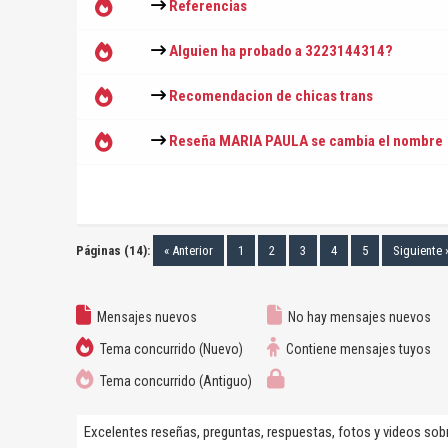
Referencias
Alguien ha probado a 3223144314?
Recomendacion de chicas trans
Reseña MARIA PAULA se cambia el nombre
Páginas (14):
« Anterior
1
2
3
4
5
Siguiente 
Mensajes nuevos
No hay mensajes nuevos
Tema concurrido (Nuevo)
Contiene mensajes tuyos
Tema concurrido (Antiguo)
Excelentes reseñas, preguntas, respuestas, fotos y videos sob