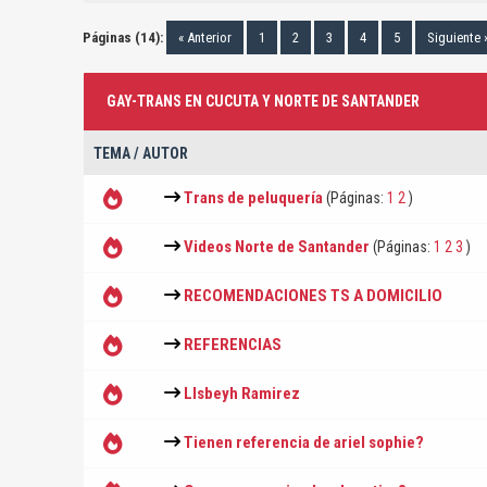
Páginas (14):
« Anterior
1
2
3
4
5
Siguiente 
GAY-TRANS EN CUCUTA Y NORTE DE SANTANDER
TEMA
/
AUTOR
Trans de peluquería
(Páginas:
1
2
)
Videos Norte de Santander
(Páginas:
1
2
3
)
RECOMENDACIONES TS A DOMICILIO
REFERENCIAS
LIsbeyh Ramirez
Tienen referencia de ariel sophie?