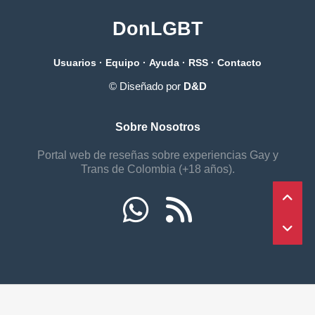
DonLGBT
Usuarios
·
Equipo
·
Ayuda
·
RSS
·
Contacto
© Diseñado por
D&D
Sobre Nosotros
Portal web de reseñas sobre experiencias Gay y
Trans de Colombia (+18 años).